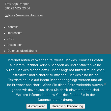
Frau Anja Rappen
0172 / 629 23 54
info@rw-immobilien.com
Kontakt
Impressum
AGB
Disclaimer
Datenschutzerklärung
Internetseiten verwenden teilweise Cookies. Cookies richten
auf Ihrem Rechner keinen Schaden an und enthalten keine
Viren. Cookies dienen dazu, unser Angebot nutzerfreundlicher,
effektiver und sicherer zu machen. Cookies sind kleine
Textdateien, die auf Ihrem Rechner abgelegt werden und die
Ihr Browser speichert. Wenn Sie diese Seite weiterhin nutzen,
gehen wir davon aus, dass Sie damit einverstanden sind.
Weitere Informationen zu Cookies finden Sie in der
© 2012-2018 | Rappen Immobilien /// Anja Rappen – ehemals RW Immobilien - Ihr Immobilien
Datenschutzerklärung.
Partner am Niederrhein, im Ruhrgebiet und Rheinland
Akzeptieren
Datenschutzerklärung
Internetseite realisiert durch
Fast-Media / Rheinberg