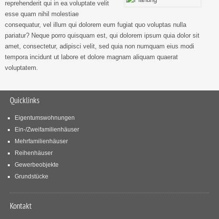
reprehenderit qui in ea voluptate velit
esse quam nihil molestiae
consequatur, vel illum qui dolorem eum fugiat quo voluptas nulla
pariatur? Neque porro quisquam est, qui dolorem ipsum quia dolor sit
amet, consectetur, adipisci velit, sed quia non numquam eius modi
tempora incidunt ut labore et dolore magnam aliquam quaerat
voluptatem.
Quicklinks
Eigentumswohnungen
Ein-/Zweifamilienhäuser
Mehrfamilienhäuser
Reihenhäuser
Gewerbeobjekte
Grundstücke
Kontakt