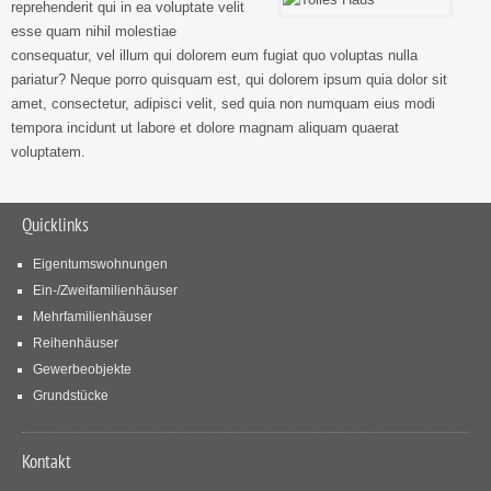
reprehenderit qui in ea voluptate velit
esse quam nihil molestiae
consequatur, vel illum qui dolorem eum fugiat quo voluptas nulla
pariatur? Neque porro quisquam est, qui dolorem ipsum quia dolor sit
amet, consectetur, adipisci velit, sed quia non numquam eius modi
tempora incidunt ut labore et dolore magnam aliquam quaerat
voluptatem.
Quicklinks
Eigentumswohnungen
Ein-/Zweifamilienhäuser
Mehrfamilienhäuser
Reihenhäuser
Gewerbeobjekte
Grundstücke
Kontakt