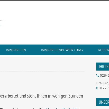
IMMOBILIEN
IMMOBILIENBEWERTUNG
REFE
IHR D
02843
Frau An
0172 /
berarbeitet und steht Ihnen in wenigen Stunden
UNSER