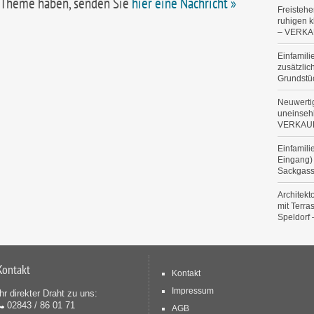
Theme haben, senden Sie
hier eine Nachricht »
Freistehe
ruhigen 
– VERKA
Einfamil
zusätzlic
Grundst
Neuwertig
uneinseh
VERKAU
Einfamili
Eingang) 
Sackgas
Architek
mit Terra
Speldorf
Kontakt
Kontakt
Impressum
Ihr direkter Draht zu uns:
02843 / 86 01 71
AGB