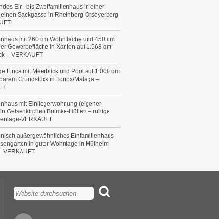
ndes Ein- bis Zweifamilienhaus in einer
kleinen Sackgasse in Rheinberg-Orsoyerberg
UFT
ienhaus mit 260 qm Wohnfläche und 450 qm
her Gewerbefläche in Xanten auf 1.568 qm
ück – VERKAUFT
e Finca mit Meerblick und Pool auf 1.000 qm
barem Grundstück in Torrox/Malaga –
FT
enhaus mit Einliegerwohnung (eigener
in Gelsenkirchen Bulmke-Hüllen – ruhige
senlage-VERKAUFT
tonisch außergewöhnliches Einfamilienhaus
ssengarten in guter Wohnlage in Mülheim
 – VERKAUFT